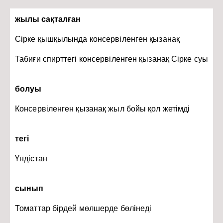
жылы сақталған
Сірке қышқылында консервіленген қызанақ
Табиғи спирттегі консервіленген қызанақ Сірке суы
болуы
Консервіленген қызанақ жыл бойы қол жетімді
тегі
Үндістан
сынып
Томаттар бірдей мөлшерде бөлінеді