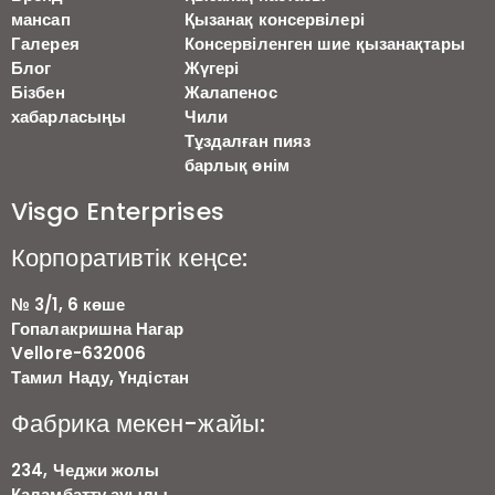
мансап
Қызанақ консервілері
Галерея
Консервіленген шие қызанақтары
Блог
Жүгері
Бізбен
Жалапенос
хабарласыңы
Чили
Тұздалған пияз
барлық өнім
Visgo Enterprises
Корпоративтік кеңсе:
№ 3/1, 6 көше
Гопалакришна Нагар
Vellore-632006
Тамил Наду, Үндістан
Фабрика мекен-жайы:
234, Чеджи жолы
Каламбатту ауылы