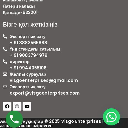
Латери қаласы
Қатпади-632201.
Бізге қол жеткізіңіз
Экспорттық сату
+ 91 8883565888
Үндістандағы сатылым
+ 91 9003794979
директор
+ 91 9944055106
Жалпы сұраулар
visgoenterprises@gmail.com
Экспорттық сату
export@visgoenterprises.com
Авторлық құқықтар © 2025 Visgo Enterprises | Zauca
әзірлеген және әзірлеген