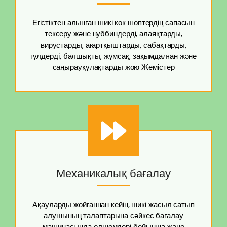
Егістіктен алынған шикі көк шөптердің сапасын
тексеру және нуббиндерді, алаяқтарды,
вирустарды, ағартқыштарды, сабақтарды,
гүлдерді, балшықты, жұмсақ, зақымдалған және
саңырауқұлақтарды жою Жемістер
Механикалық бағалау
Ақауларды жойғаннан кейін, шикі жасыл сатып
алушының талаптарына сәйкес бағалау
машинасында өлшемдері бойынша және