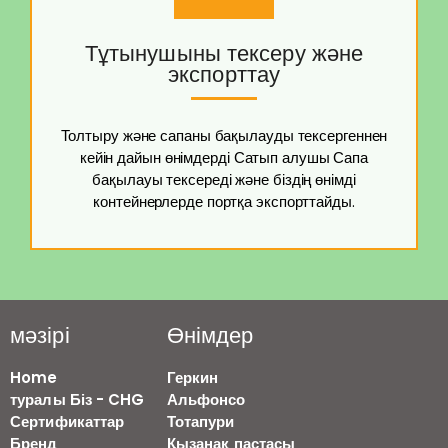
Тұтынушыны тексеру және
экспорттау
Толтыру және сапаны бақылауды тексергеннен
кейін дайын өнімдерді Сатып алушы Сапа
бақылауы тексереді және біздің өнімді
контейнерлерде портқа экспорттайды.
мәзірі
Өнімдер
Home
Геркин
туралы Біз - CHG
Альфонсо
Сертификаттар
Тотапури
Бренд
Қызанақ пастасы