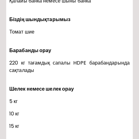
Қалайы банка немесе шыны банка
Біздің шындықтарымыз
Томат шие
Барабанды орау
220 кг тағамдық сапалы HDPE барабандарында
сақталады
Шелек немесе шелек орау
5 кг
10 кг
15 кг