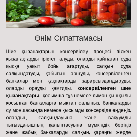
Өнім Сипаттамасы
Шие қызанақтарын консервілеу процесі піскен
қызанақтарды іріктеп алуды, оларды қайнаған суда
қысқа уақыт бойы ағартуды, салқын суда
салқындатуды, қабығын аршуды, консервіленген
банкалар мен қақпақтарды зарарсыздандыруды,
оларды орауды қамтиды.
консервіленген шие
қызанақтары
.
қосымша тұз немесе лимон қышқылы
қосылған банкаларға мықтап салыңыз, банкаларды
су моншасында немесе қысымды консервіде өңдеңіз,
олардың салқындауына және вакуумды
тығыздағыштың қалыптасуына мүмкіндік беріңіз
және жабық банкаларды салқын, қараңғы жерде