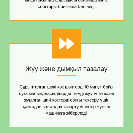
сорттары бойынша бөлінеді.
Жуу және дымқыл тазалау
Сұрыпталған шикі көк шөптерді 10 минут бойы
суға малып, жасылдарды тиімді жуу үшін және
жуылған шикі көктерді соңғы тексеру үшін
қайтадан ылғалдан тазарту үшін кір жуғыш
машинаға жіберіледі.