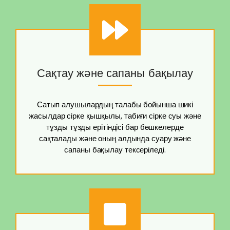
Сақтау және сапаны бақылау
Сатып алушылардың талабы бойынша шикі
жасылдар сірке қышқылы, табиғи сірке суы және
тұзды тұзды ерітіндісі бар бөшкелерде
сақталады және оның алдында суару және
сапаны бақылау тексеріледі.