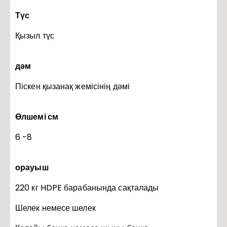
Түс
Қызыл түс
дәм
Піскен қызанақ жемісінің дәмі
Өлшемі см
6 -8
орауыш
220 кг HDPE барабанында сақталады
Шелек немесе шелек