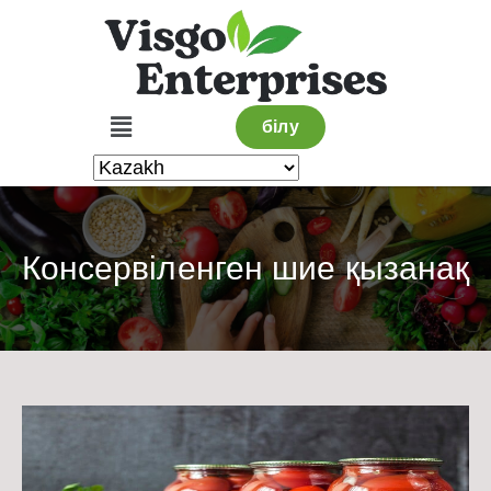
білу
Консервіленген шие қызанақ