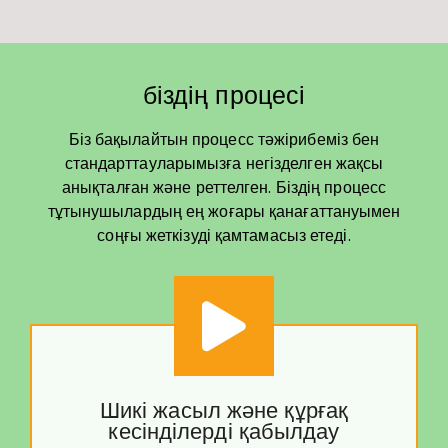
біздің процесі
Біз бақылайтын процесс тәжірибеміз бен
стандарттауларымызға негізделген жақсы
анықталған және реттелген. Біздің процесс
тұтынушылардың ең жоғары қанағаттануымен
соңғы жеткізуді қамтамасыз етеді.
Шикі жасыл және құрғақ
кесінділерді қабылдау